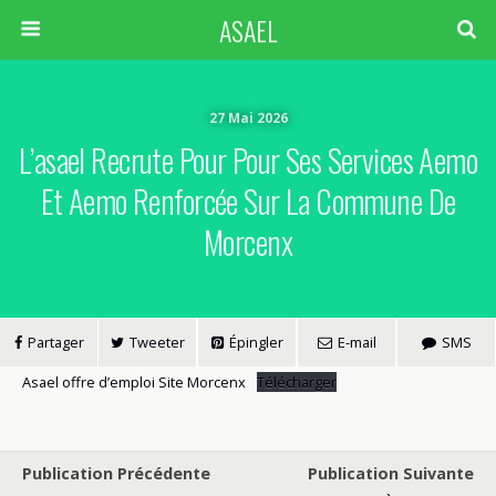
ASAEL
27 Mai 2026
L’asael Recrute Pour Pour Ses Services Aemo
Et Aemo Renforcée Sur La Commune De
Morcenx
Partager
Tweeter
Épingler
E-mail
SMS
Asael offre d’emploi Site Morcenx
Télécharger
Publication Précédente
Publication Suivante