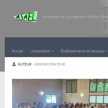
Skip to content
Association de Sauvegarde et d’Action Édu
Accueil
L’association
Établissements et services
AUTEUR :
ADMINISTRATEUR