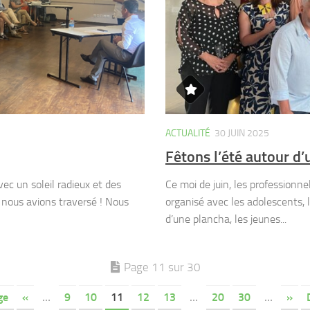
ACTUALITÉ
30 JUIN 2025
Fêtons l’été autour d
ec un soleil radieux et des
Ce moi de juin, les profession
 nous avions traversé ! Nous
organisé avec les adolescents, l
d’une plancha, les jeunes...
Page 11 sur 30
ge
«
…
9
10
11
12
13
…
20
30
…
»